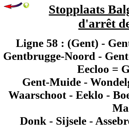
Stopplaats Bal
d'arrêt d
Ligne 58 : (Gent) - Ge
Gentbrugge-Noord - Gent-H
Eecloo = 
Gent-Muide - Wondelg
Waarschoot - Eeklo - Boe
Ma
Donk - Sijsele - Asseb