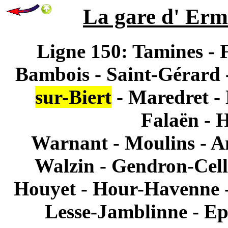
La gare d' Erme
Ligne 150: Tamines - F
Bambois - Saint-Gérard 
sur-Biert
- Maredret -
Falaën - H
Warnant - Moulins - A
Walzin - Gendron-Celle
Houyet - Hour-Havenne - 
Lesse-Jamblinne - Epr