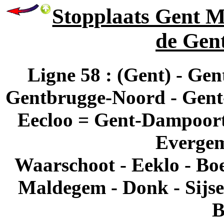
Stopplaats Gent Mu
de Gent
Ligne 58 : (Gent) - Ge
Gentbrugge-Noord - Gent-H
Eecloo = Gent-Dampoor
Evergem 
Waarschoot - Eeklo - Boe
Maldegem - Donk - Sijsel
B