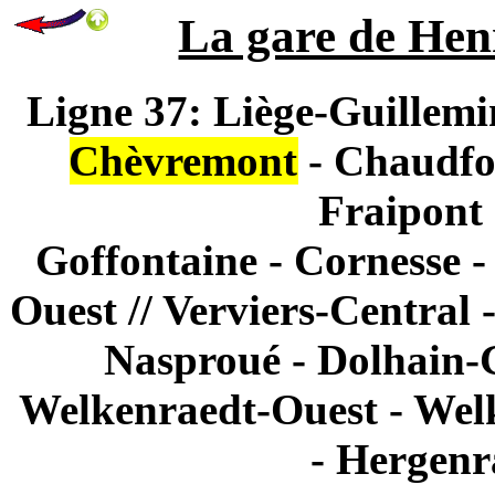
La gare de Hen
Ligne 37: Liège-Guillemi
Chèvremont
- Chaudfon
Fraipont 
Goffontaine - Cornesse - 
Ouest // Verviers-Central -
Nasproué - Dolhain-G
Welkenraedt-Ouest - Welk
- Hergenr