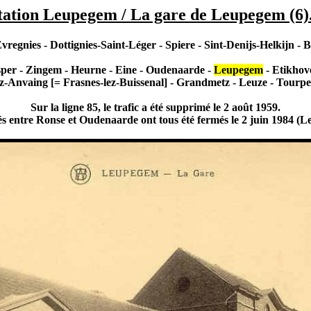
tation Leupegem / La gare de Leupegem (6)
Evregnies - Dottignies-Saint-Léger - Spiere - Sint-Denijs-Helkijn -
sper - Zingem - Heurne - Eine - Oudenaarde -
Leupegem
- Etikhov
lez-Anvaing [= Frasnes-lez-Buissenal] - Grandmetz - Leuze - Tourpe
Sur la ligne 85, le trafic a été supprimé le 2 août 1959.
situés entre Ronse et Oudenaarde ont tous été fermés le 2 juin 1984 