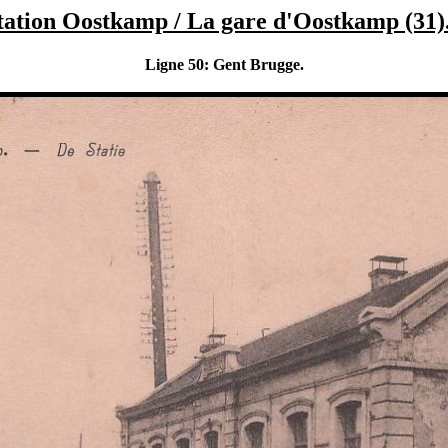
tation Oostkamp / La gare d'Oostkamp (31)
Ligne 50: Gent Brugge.