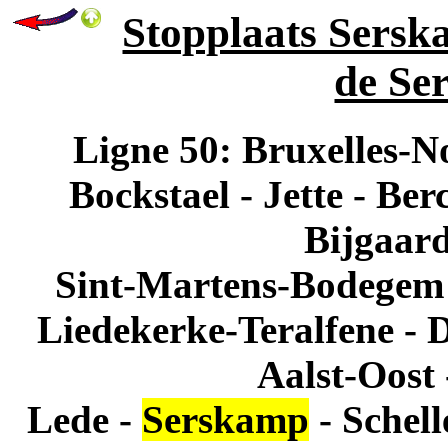
Stopplaats Serska
de Se
Ligne 50: Bruxelles-No
Bockstael - Jette - Be
Bijgaard
Sint-Martens-Bodegem 
Liedekerke-Teralfene -
Aalst-Oost 
Lede -
Serskamp
- Schell