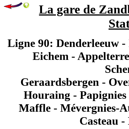
La gare de Zand
Stat
Ligne 90: Denderleeuw -
Eichem - Appelterre
Sche
Geraardsbergen - Overb
Houraing - Papignies 
Maffle - Mévergnies-At
Casteau - 